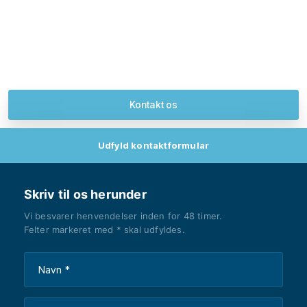
Kontakt os​
Udfyld kontaktformular
Skriv til os herunder
Vi besvarer henvendelser inden for 48 timer.
​Felter markeret med * skal udfyldes.